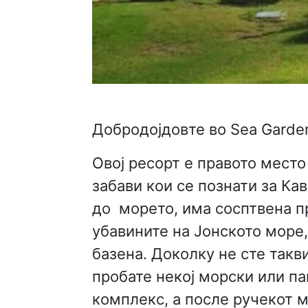
Добродојдовте во Sea Garden
Овој ресорт е правото место
забави кои се познати за К
до морето, има сосптвена п
убавините на Јонското море,
базена. Доколку не сте такв
пробате некој морски или па
комплекс, а после ручекот м