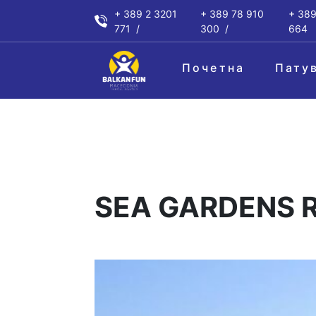
+ 389 2 3201
+ 389 78 910
+ 389
771
300
664
Почетна
Пату
SEA GARDENS 