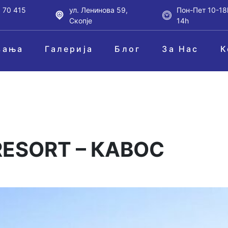
 70 415
ул. Ленинова 59,
Пон-Пет 10-18
Скопје
14h
вања
Галерија
Блог
За Нас
К
RESORT – КАВОС