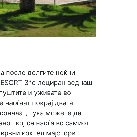
ја после долгите ноќни
 RESORT 3*е лоциран веднаш
пуштите и уживате во
е наоѓаат покрај двата
 сончаат, тука можете да
нот кој се наоѓа во самиот
 врвни коктел мајстори