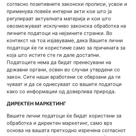
согласно позитивните законски прописи, усвои и
применува повеќе интерни акти кои што ја
регулираат актуелната материја и кои што
овозможуваат исклучиво законска обработка на
личните податоци на нејзините странки. Во
контекст на тоа изјавуваме, дека Вашите лични
податоци ќе ги користиме само за причината за
која што истите сте ги дале достапни.
Податоците нема да бидат пренесувани на
државни органи, освен во случаи утврдени со
закон. Сите наши вработени се обврзани да ги
чуваат и да се однесуваат со вашите податоци
како со информации од доверлива природа.
ДИРЕКТЕН МАРКЕТИНГ
Вашите лични податоци ќе бидат користени за
обработка и директен маркетинг, само врз
основа на вашата претходнo изречeна согласнот