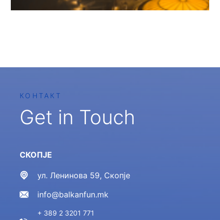
КОНТАКТ
Get in Touch
СКОПЈЕ
ул. Ленинова 59, Скопје
info@balkanfun.mk
+ 389 2 3201 771