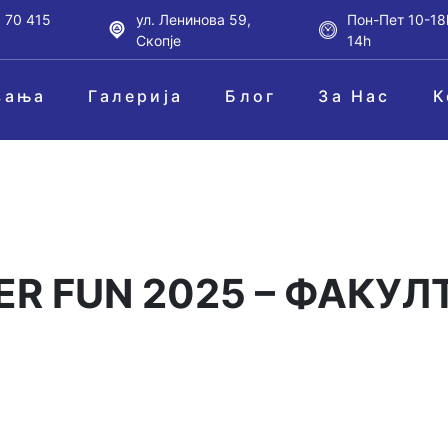
 70 415
ул. Ленинова 59,
Пон-Пет 10-18
Скопје
14h
вања
Галерија
Блог
За Нас
К
ER FUN 2025 – ФАКУ