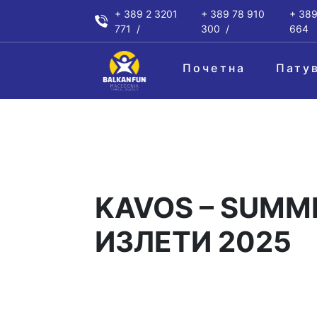
+ 389 2 3201
+ 389 78 910
+ 389
771
300
664
Почетна
Пату
KAVOS – SUMM
ИЗЛЕТИ 2025