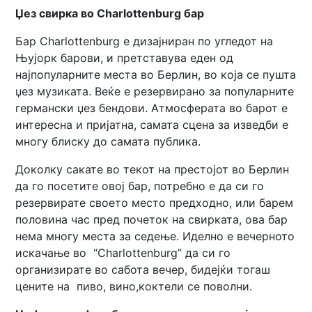
Џез свирка во Charlottenburg бар
Бар Charlottenburg е дизајниран по угледот на
Њујорк барови, и претставува еден од
најпопуларните места во Берлин, во која се пушта
џез музиката. Веќе е резервирано за популарните
германски џез бендови. Атмосферата во барот е
интересна и пријатна, самата сцена за изведби е
многу блиску до самата публика.
Доколку сакате во текот на престојот во Берлин
да го посетите овој бар, потребно е да си го
резервирате своето место предходно, или барем
половина час пред почеток на свирката, ова бар
нема многу места за седење. Иделно е вечерното
искачање во “Charlottenburg” да си го
организирате во сабота вечер, бидејќи тогаш
цените на пиво, вино,коктели се поволни.