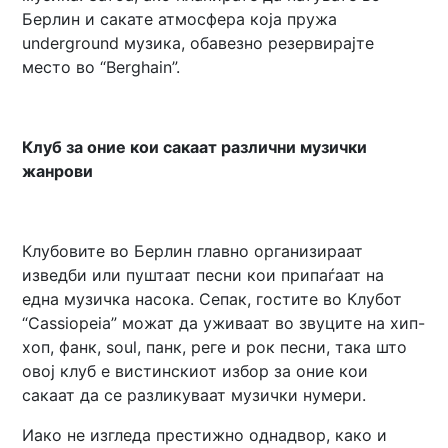
Берлин и сакате атмосфера која пружа
underground музика, обавезно резервирајте
место во “Berghain”.
Клуб за оние кои сакаат различни музички
жанрови
Клубовите во Берлин главно организираат
изведби или пуштаат песни кои припаѓаат на
една музичка насока. Сепак, гостите во Клубот
“Cassiopeia” можат да уживаат во звуците на хип-
хоп, фанк, soul, панк, реге и рок песни, така што
овој клуб е вистинскиот избор за оние кои
сакаат да се разликуваат музички нумери.
Иако не изгледа престижно однадвор, како и