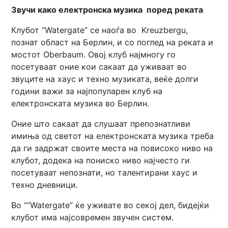
Звучи како електронска музика поред реката
Клубот “Watergate” се наоѓа во Kreuzbergu,
познат област на Берлин, и со поглед на реката и
мостот Oberbaum. Овој клуб најмногу го
посетуваат оние кои сакаат да уживаат во
звуците на хаус и техно музиката, веќе долги
години важи за најпопуларен клуб на
електронската музика во Берлин.
Оние што сакаат да слушаат препознатливи
имиња од светот на електронската музика треба
да ги задржат своите места на повисоко ниво на
клубот, додека на пониско ниво најчесто ги
посетуваат непознати, но талентирани хаус и
техно дневници.
Во ““Watergate” ќе уживате во секој дел, бидејќи
клубот има најсовремен звучен систем.