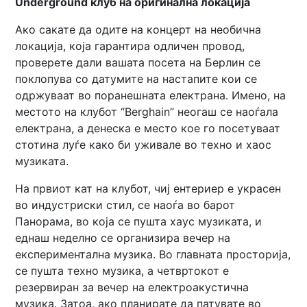
Underground
клуб на оригинална локација
Ако сакате да одите на концерт на необична
локација, која гарантира одличен провод,
проверете дали вашата посета на Берлин се
поклопува со датумите на настапите кои се
одржуваат во поранешната електрана. Имено, на
местото на клубот “Berghain” неогаш се наоѓала
електрана, а денеска е место кое го посетуваат
стотина луѓе како би уживале во техно и хаос
музиката.
На првиот кат на клубот, чиј ентериер е украсен
во индустриски стил, се наоѓа во барот
Панорама, во која се пушта хаус музиката, и
еднаш неделно се организира вечер на
експериментална музика. Во главната просторија,
се пушта техно музика, а четвртокот е
резервиран за вечер на електроакустична
музика. Затоа, ако планирате да патувате во