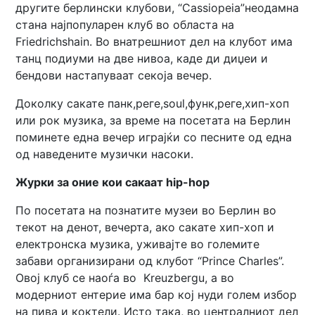
другите берлински клубови, “Cassiopeia”неодамна
стана најпопуларен клуб во областа на
Friedrichshain. Во внатрешниот дел на клубот има
танц подиуми на две нивоа, каде ди диџеи и
бендови настапуваат секоја вечер.
Доколку сакате панк,реге,soul,функ,реге,хип-хоп
или рок музика, за време на посетата на Берлин
поминете една вечер играјќи со песните од една
од наведените музички насоки.
Журки за оние кои сакаат
hip-hop
По посетата на познатите музеи во Берлин во
текот на денот, вечерта, ако сакате хип-хоп и
електронска музика, уживајте во големите
забави организирани од клубот “Prince Charles”.
Овој клуб се наоѓа во Kreuzbergu, а во
модерниот ентерие има бар кој нуди голем избор
на пива и коктели. Исто така, во централниот дел