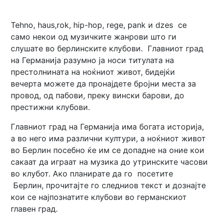
Tehno, haus,rok, hip-hop, rege, pank и dzes се
само некои од музичките жанрови што ги
слушате во берлинските клубови. Главниот град
на Германија разумно ја носи титулата на
престолнината на ноќниот живот, бидејќи
вечерта можете да пронајдете бројни места за
провод, од пабови, преку вински барови, до
престижни клубови.
Главниот град на Германија има богата историја,
а во него има различни култури, а ноќниот живот
во Берлин посебно ќе им се допадне на оние кои
сакаат да играат на музика до утринските часови
во клубот. Ако планирате да го посетите
Берлин, прочитајте го следниов текст и дознајте
кои се најпознатите клубови во германскиот
главен град.