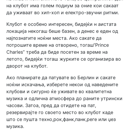
на клубот има голем подиум за оние кои сакаат
да уживаат во хип-хоп и електро-звучни ритми.
Клубот е особено интересен, бидејќи н аистата
локација некогаш беше базен, а денес е еден од
најпознатите ноќни места. Ако сакате да
потрошите време на отворено, тогаш“Prince
Charles” треба да биде посетен за време на
летото, бидејќи тогаш журките се организира во
дворот на клубот.
Ако планирате да патувате во Берлин и сакате
ноќни искачања, изберете некои од наведените
клубови и сигурно ќе уживате во квалитетна
музика и одлична атмосфера до раните утрински
часови. Затоа, пред да отидете на пат,
резервирајте го своето место во клубот каде
што се пушта техно,рок,фанк,панк,реге или џез
музика.