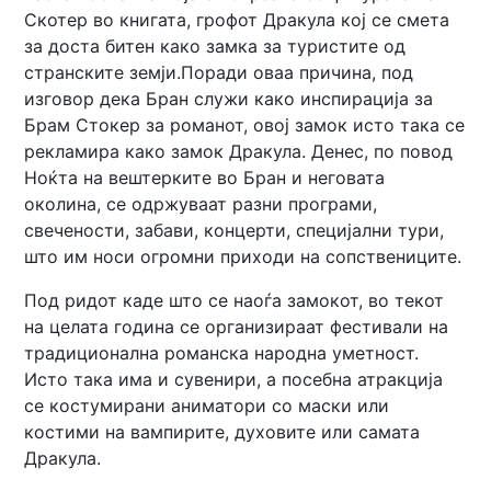
Скотер во книгата, грофот Дракула кој се смета
за доста битен како замка за туристите од
странските земји.Поради оваа причина, под
изговор дека Бран служи како инспирација за
Брам Стокер за романот, овој замок исто така се
рекламира како замок Дракула. Денес, по повод
Ноќта на вештерките во Бран и неговата
околина, се одржуваат разни програми,
свечености, забави, концерти, специјални тури,
што им носи огромни приходи на сопствениците.
Под ридот каде што се наоѓа замокот, во текот
на целата година се организираат фестивали на
традиционална романска народна уметност.
Исто така има и сувенири, а посебна атракција
се костумирани аниматори со маски или
костими на вампирите, духовите или самата
Дракула.