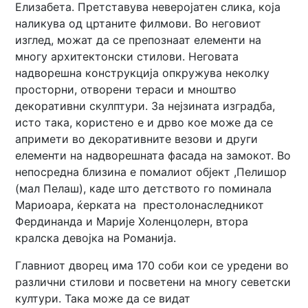
Елизабета. Претставува неверојатен слика, која
наликува од цртаните филмови. Во неговиот
изглед, можат да се препознаат елементи на
многу архитектонски стилови. Неговата
надворешна конструкција опкружува неколку
просторни, отворени тераси и мноштво
декоративни скулптури. За нејзината изградба,
исто така, користено е и дрво кое може да се
апримети во декоративните везови и други
елементи на надворешната фасада на замокот. Во
непосредна близина е помалиот објект ,Пелишор
(мал Пелаш), каде што детството го поминала
Мариоара, ќерката на престолонаследникот
Фердинанда и Марије Холенцолерн, втора
кралска девојка на Романија.
Главниот дворец има 170 соби кои се уредени во
различни стилови и посветени на многу севетски
култури. Така може да се видат