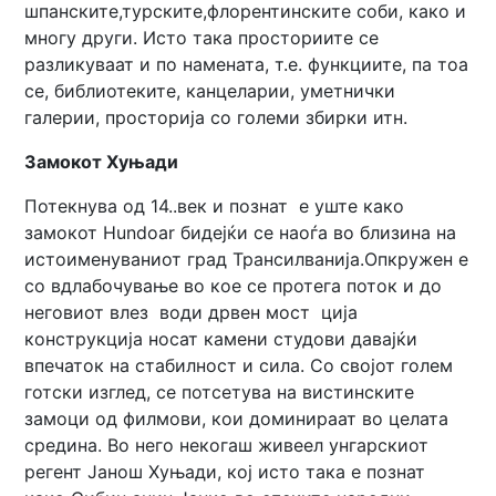
шпанските,турските,флорентинските соби, како и
многу други. Исто така просториите се
разликуваат и по намената, т.е. функциите, па тоа
се, библиотеките, канцеларии, уметнички
галерии, просторија со големи збирки итн.
Замокот Хуњади
Потекнува од 14..век и познат е уште како
замокот Hundoar бидејќи се наоѓа во близина на
истоименуваниот град Трансилванија.Опкружен е
со вдлабочување во кое се протега поток и до
неговиот влез води дрвен мост ција
конструкција носат камени студови давајќи
впечаток на стабилност и сила. Со својот голем
готски изглед, се потсетува на вистинските
замоци од филмови, кои доминираат во целата
средина. Во него некогаш живеел унгарскиот
регент Јанош Хуњади, кој исто така е познат