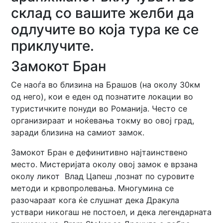
склад со вашите желби да
одлучите во која тура ке се
приклучите.
Замокот Бран
Се наоѓа во близина на Брашов (на околу 30км
од него), кои е еден од познатите локации во
туристичките понуди во Романија. Често се
организираат и ноќевања токму во овој град,
заради близина на самиот замок.
Замокот Бран е дефинитивно најтаинствено
место. Мистеријата околу овој замок е врзана
околу ликот Влад Цапеш ,познат по суровите
методи и крвопролевања. Многумина се
разочараат кога ќе слушнат дека Дракула
уствари никогаш не постоел, и дека легендарната