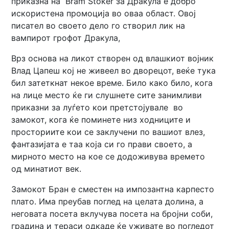
приказна на Bram Stoker за Дракула е добро
искористена промоција во оваа област. Овој
писател во своето дело го створил лик на
вампирот грофот Дракула,
Врз основа на ликот створен од влашкиот војник
Влад Цапеш кој не живеел во дворецот, веќе тука
бил затеткнат некое време. Било како било, кога
на лице место ќе ги слушнете сите занимливи
приказни за луѓето кои претстојувале во
замокот, кога ќе поминете низ ходниците и
просториите кои се заклучени по вашиот влез,
фантазијата е таа која си го прави своето, а
мирното место на кое се додоживува времето
од минатиот век.
Замокот Бран е сместен на импозантна карпесто
плато. Има преубав поглед на целата долина, а
неговата посета вклучува посета на бројни соби,
градина и тераси одкаде ќе уживате во погледот