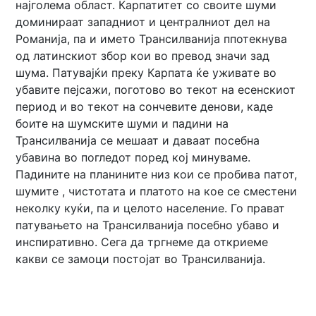
најголема област. Карпатитет со своите шуми
доминираат западниот и централниот дел на
Романија, па и името Трансилванија ппотекнува
од латинскиот збор кои во превод значи зад
шума. Патувајќи преку Карпата ќе уживате во
убавите пејсажи, поготово во текот на есенскиот
период и во текот на сончевите денови, каде
боите на шумските шуми и падини на
Трансилванија се мешаат и даваат посебна
убавина во погледот поред кој минуваме.
Падините на планините низ кои се пробива патот,
шумите , чистотата и платото на кое се сместени
неколку куќи, па и целото население. Го прават
патувањето на Трансилванија посебно убаво и
инспиративно. Сега да тргнеме да откриеме
какви се замоци постојат во Трансилванија.