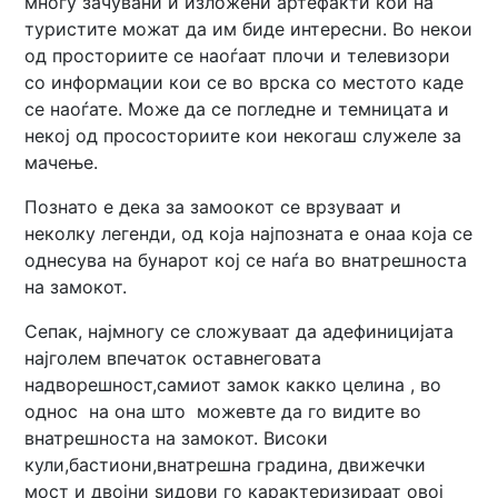
многу зачувани и изложени артефакти кои на
туристите можат да им биде интересни. Во некои
од просториите се наоѓаат плочи и телевизори
со информации кои се во врска со местото каде
се наоѓате. Може да се погледне и темницата и
некој од прососториите кои некогаш служеле за
мачење.
Познато е дека за замоокот се врзуваат и
неколку легенди, од која најпозната е онаа која се
однесува на бунарот кој се наѓа во внатрешноста
на замокот.
Сепак, најмногу се сложуваат да адефиницијата
најголем впечаток оставнеговата
надворешност,самиот замок какко целина , во
однос на она што можевте да го видите во
внатрешноста на замокот. Високи
кули,бастиони,внатрешна градина, движечки
мост и двојни ѕидови го карактеризираат овој