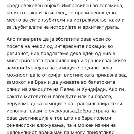
средновековен објект. Импресивен во големина,
но исто така и на изглед, го прави неопходно
место за сите љубители на истражување, како и
за љубителите на историјата и архитектурата.
Ако планирате да ја збогатите оваа есен со
посета на некои од интересните локации во
регионот, ние предлагаме дека еден од нив е
мистериозната трансилванија и трансилванските
замоци.Турнејата на замоците е единствена
можност да ја откријат вистинската приказна зад
замокот на Бран и да уживате во балетските
слики на замоците на Пелеш и Хундијади. Ако ги
сакате митовите и легендите или ги барате,
веруваме дека замоците на Трансилванија ќе ги
исполнат вашите очекувања.Добра страна на
оваа дестинација е тоа што не бара големи
финансиски вложувања, па и можен начин на
целокупниот аранжман па многу прифатливи