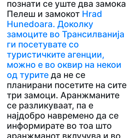
познати се уште два замока
Пелеш и замокот
Hrad
Hunedoara. Доколку
замоците во Трансилванија
ги посетувате со
туристичките агенции,
можно е во оквир на некои
од турите
да не се
планирани посетите на сите
три замоци. Аранжманите
се разликуваат, па е
најдобро навремено да се
информирате во тоа што
аранжманот вклучува и во