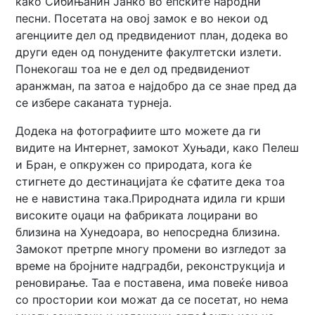
како Сибињанин Јанко во епските народни
песни. Посетата на овој замок е во некои од
агенциите дел од предвидениот план, додека во
други еден од понудените факултетски излети.
Понекогаш тоа не е дел од предвидениот
аранжман, па затоа е најдобро да се знае пред да
се избере саканата турнеја.
Додека на фотографиите што можете да ги
видите на Интернет, замокот Хуњади, како Пелеш
и Бран, е опкружен со природата, кога ќе
стигнете до дестинацијата ќе сфатите дека тоа
не е навистина така.Природната идила ги крши
високите оџаци на фабриката лоцирани во
близина на Хунедоара, во непосредна близина.
Замокот претрпе многу промени во изгледот за
време на бројните надградби, реконструкција и
реновирање. Таа е поставена, има повеќе нивоа
со простории кои можат да се посетат, но нема