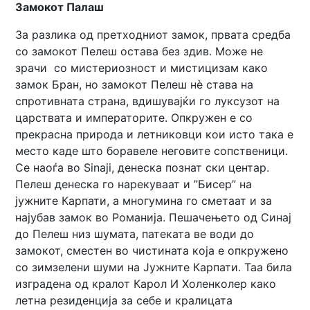
Замокот Палаш
За разлика од претходниот замок, првата средба
со замокот Пелеш остава без здив. Може не
зрачи со мистериозност и мистицизам како
замок Бран, но замокот Пелеш нè става на
спротивната страна, вдишувајќи го луксузот на
царствата и императорите. Опкружен е со
прекрасна природа и летниковци кои исто така е
место каде што боравеле неговите сопственици.
Се наоѓа во Sinaji, денеска познат ски центар.
Пелеш денеска го нарекуваат и ”Бисер” на
јужните Карпати, а многумина го сметаат и за
најубав замок во Романија. Пешачењето од Синај
до Пелеш низ шумата, патеката ве води до
замокот, сместен во чистината која е опкружено
со зимзелени шуми на Јужните Карпати. Таа била
изградена од кралот Карол И Холенколер како
летна резиденција за себе и кралицата