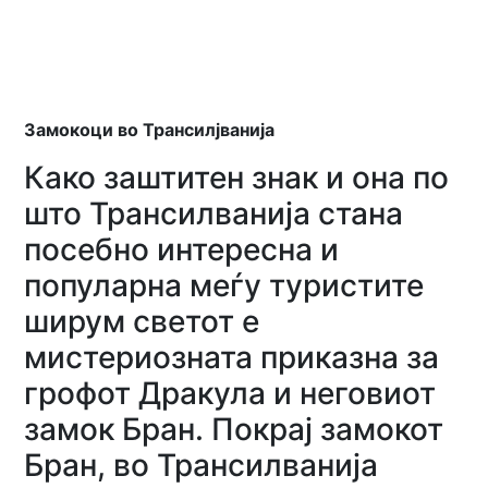
Замокоци во Трансилјванија
Како заштитен знак и она по
што Трансилванија стана
посебно интересна и
популарна меѓу туристите
ширум светот е
мистериозната приказна за
грофот Дракула и неговиот
замок Бран. Покрај замокот
Бран, во Трансилванија