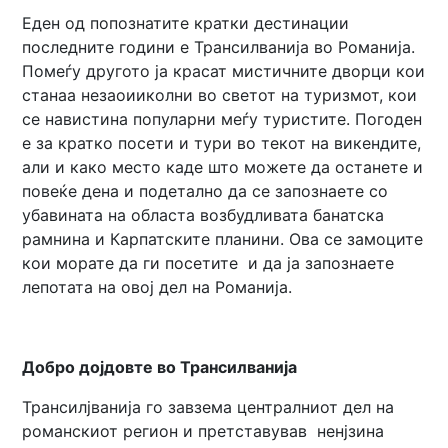
Еден од попознатите кратки дестинации
последните години е Трансилванија во Романија.
Помеѓу другото ја красат мистичните дворци кои
станаа незаоииколни во светот на туризмот, кои
се навистина популарни меѓу туристите. Погоден
е за кратко посети и тури во текот на викендите,
али и како место каде што можете да останете и
повеќе дена и подетално да се запознаете со
убавината на областа возбудливата банатска
рамнина и Карпатските планини. Ова се замоците
кои морате да ги посетите и да ја запознаете
лепотата на овој дел на Романија.
Добро дојдовте во Трансилванија
Трансилјванија го завзема централниот дел на
романскиот регион и претставував ненјзина