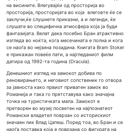
на висините. Влегувајќи од просторија во
просторија, просторијата во која влеговте ќе се
заклучи,ќе слушнете приказни, а и легенди, ќе
слушате во специфична атмосфера која ја буди
фантазијата. Велат дека посебно Бран атрактивно
изгледа во ноќта, кога месечината е полна и кога
се наоѓа во нејзина позадина. Книгата Bram Stoker
е прикажан повеќе пати, а најгледаниот филм
датира од 1992-та година (Dracula).
Денешниот изглед на замокот добива по
реновирањето, и неговиот сопственик го отвора
за јавноста како првиот приватен замок во
Романија и така го претставува како значајна
точка на туристичката мапа. Замокот е
претворен во музеј посветен на најпознатиот
Романски владетел поврзан со историскиот
значаен лик Влад Цапеш. Поред тоа, во Бран и се
наоѓа поставка која е поврзана со фигурата на