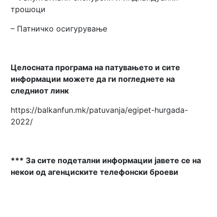
трошоци
– Патничко осигурување
Целосната програма на патувањето и сите
информации можете да ги погледнете на
следниот линк
https://balkanfun.mk/patuvanja/egipet-hurgada-
2022/
*** За сите подетални информации јавете се на
некои од агенциските телефонски броеви