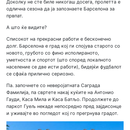
Доколку не сте биле никогаш досега, пролетта е
одлична сезона да ја запознаете Барселона за
првпат.
А што ќе видите?
Списокот на прекрасни работи е бесконечно
долг. Барселона е град кој ги спојува старото со
новото, грубото со фино исполираното,
уметноста и спортот (што според локалното
население се две исти работи), бидејќи фудбалот
се сфаќа прилично сериозно.
Па. започнете со неверојатната Саграда
Фамилија, па свртете накај куќите на Антонио
Гауди, Каса Мила и Каса Батљо. Продолжете до
паркот Гуељ некаде непосредно пред зајдисонце
и уживајте во погледот кој го прегрнува градот.