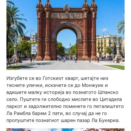
Изгубете се во Готскиот кварт, шетајте низ
тесните улички, искачете се до Монжуик и
вдишете малку историја во познатото Шпанско
село. Пуштете ги слободно мислите во Цитадела
паркот и задолжително поминете го петалиштето
Ла Рамбла барем 2 пати, во случај да не го
пропуштите познатиот шарен пазар Ла Букериа.