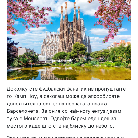
Доколку сте фудбалски фанатик не пропуштајте
го Камп Ноу, а секогаш може да апсорбирате
дополнително сонце на познатата плажа
Барселонета. За оние со најмногу ентузијазам
тука е Монсерат. Одвојте барем еден ден за
местото каде што сте најблиску до небото.