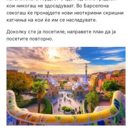
кои никогаш не здосадуваат. Во Барселона
секогаш ќе пронајдете нови неоткриени скришни
катчиња на кои ќе им се насладувате.
Доколку сте ја посетиле, направете план да ја
посетите повторно.